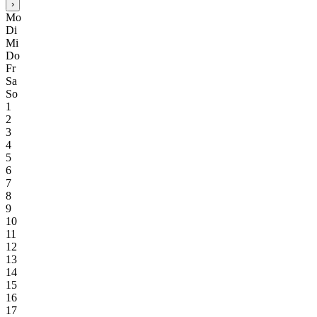
›
Mo
Di
Mi
Do
Fr
Sa
So
1
2
3
4
5
6
7
8
9
10
11
12
13
14
15
16
17